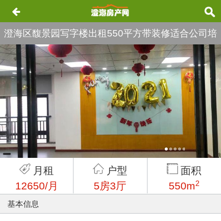
澄海区馥景园写字楼出租550平方带装修适合公司培
训机构23元/平方
月租
户型
面积
2
12650/月
5房3厅
550m
基本信息