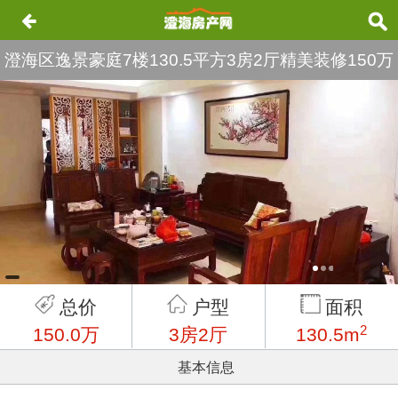
澄海区逸景豪庭7楼130.5平方3房2厅精美装修150万
就读澄华小学名额
总价
户型
面积
2
150.0万
3房2厅
130.5m
基本信息