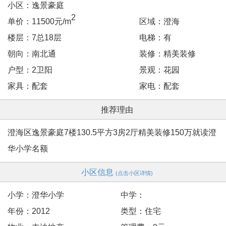
小区：逸景豪庭
2
单价：11500元/m
区域：澄海
楼层：7总18层
电梯：有
朝向：南北通
装修：精美装修
户型：2卫阳
景观：花园
家具：配套
家电：配套
推荐理由
澄海区逸景豪庭7楼130.5平方3房2厅精美装修150万就读澄
华小学名额
小区信息
(点击小区详情)
小学：澄华小学
中学：
年份：2012
类型：住宅