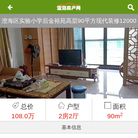
澄海区实验小学后金裕苑高层90平方现代装修12000
元/平方实验小学名额随时可读
总价
户型
面积
2
108.0万
2房2厅
90m
基本信息