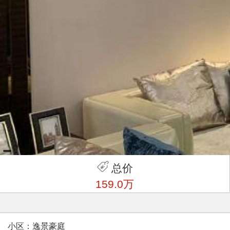
总价
159.0万
小区：逸景豪庭