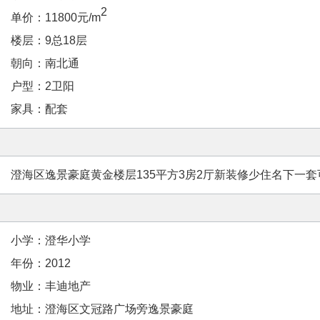
2
单价：11800元/m
楼层：9总18层
朝向：南北通
户型：2卫阳
家具：配套
澄海区逸景豪庭黄金楼层135平方3房2厅新装修少住名下一
小学：澄华小学
年份：2012
物业：丰迪地产
地址：澄海区文冠路广场旁逸景豪庭