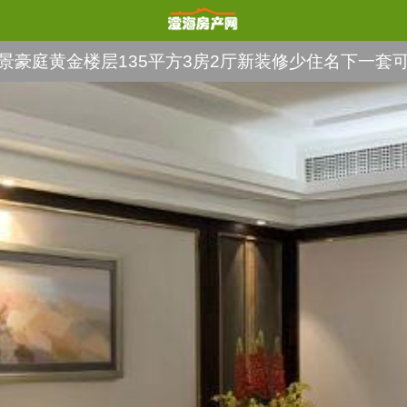
景豪庭黄金楼层135平方3房2厅新装修少住名下一套