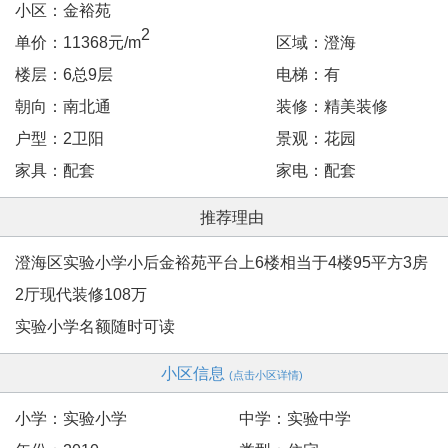
小区：金裕苑
2
单价：11368元/m
区域：澄海
楼层：6总9层
电梯：有
朝向：南北通
装修：精美装修
户型：2卫阳
景观：花园
家具：配套
家电：配套
推荐理由
澄海区实验小学小后金裕苑平台上6楼相当于4楼95平方3房
2厅现代装修108万
实验小学名额随时可读
小区信息
(点击小区详情)
小学：实验小学
中学：实验中学