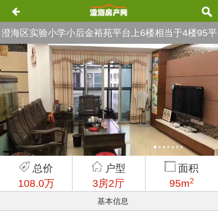
澄海区实验小学小后金裕苑平台上6楼相当于4楼95平
方3房2厅现代装修108万
总价
户型
面积
2
108.0万
3房2厅
95m
基本信息