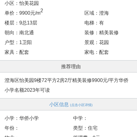
小区：怡美花园
2
单价：9900元/m
区域：澄海
楼层：9总13层
电梯：有
朝向：南北通
装修：精美装修
户型：1卫阳
景观：花园
家具：配套
家电：配套
推荐理由
澄海区怡美园9楼72平方2房2厅精美装修9900元/平方华侨
小学名额2023年可读
小区信息
(点击小区详情)
小学：华侨小学
中学：
年份：
类型：住宅