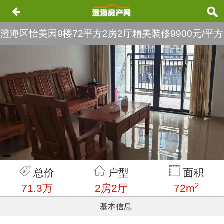
澄海区怡美园9楼72平方2房2厅精美装修9900元/平方
华侨小学名额23年可读
总价
户型
面积
2
71.3万
2房2厅
72m
基本信息