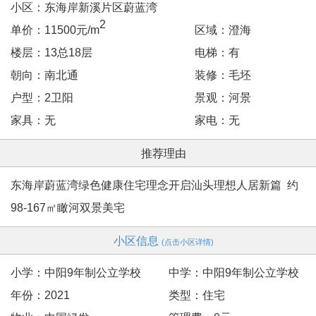
小区：东海岸新溪片区蔚蓝湾
2
单价：11500元/m
区域：澄海
楼层：13总18层
电梯：有
朝向：南北通
装修：毛坯
户型：2卫阳
景观：河景
家具：无
家电：无
推荐理由
东海岸蔚蓝湾绿色健康住宅理念开启汕头理想人居新篇 约
98-167㎡瞰河双景美宅
小区信息
(点击小区详情)
小学：中阳9年制公立学校
中学：中阳9年制公立学校
年份：2021
类型：住宅