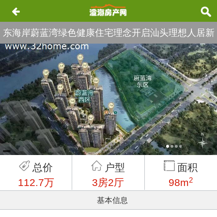
东海岸蔚蓝湾绿色健康住宅理念开启汕头理想人居新
篇 约98-167㎡瞰河双景美宅
总价
户型
面积
2
112.7万
3房2厅
98m
基本信息