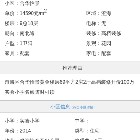
小区：合华怡景
2
单价：14590元/m
区域：澄海
楼层：9总18层
电梯：无
朝向：南北通
装修：高档装修
户型：1卫阳
景观：花园
家具：配套
家电：配套
推荐理由
澄海区合华怡景黄金楼层69平方2房2厅高档装修开价100万
实验小学名额随时可读
小区信息
(点击小区详情)
小学：实验小学
中学：
年份：2014
类型：住宅