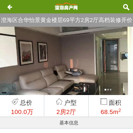
澄海区合华怡景黄金楼层69平方2房2厅高档装修开价
100万实验小学名额随时可读
总价
户型
面积
2
100.0万
2房2厅
68.5m
基本信息